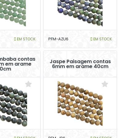
EM STOCK
PFM-AZU6
EM STOCK
mbaba contas
Jaspe Paisagem contas
m em arame
6mm em arame 40cm
0cm