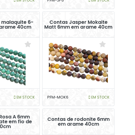
EM STOCK
PFM-JP6
EM STOCK
 malaquite 6-
Contas Jasper Mokaite
arame 40cm
Matt 6mm em arame 40cm
EM STOCK
PFM-MOK6
EM STOCK
 Rosa A 6mm
Contas de rodonite 6mm
te em fio de
em arame 40cm
0cm