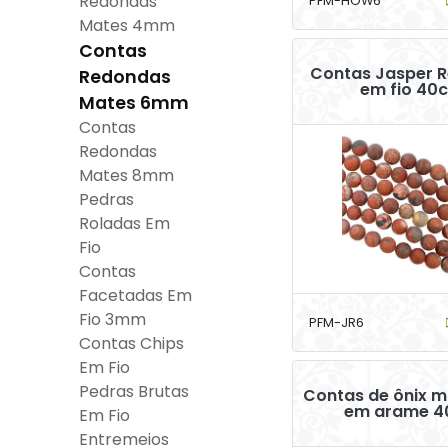
Redondas
PFM-HOW6
Mates 4mm
Contas
Contas Jasper 
Redondas
em fio 40
Mates 6mm
Contas
Redondas
Mates 8mm
Pedras
Roladas Em
Fio
Contas
Facetadas Em
Fio 3mm
PFM-JR6
Contas Chips
Em Fio
Pedras Brutas
Contas de ônix 
em arame 
Em Fio
Entremeios