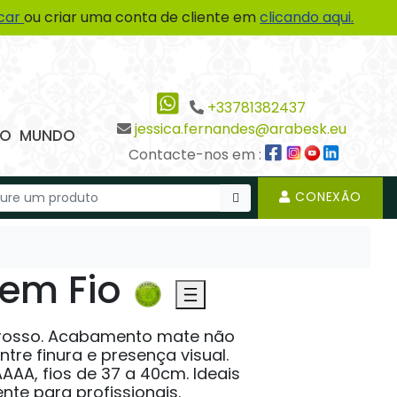
icar
ou criar uma conta de cliente em
clicando aqui.
+33781382437
jessica.fernandes@arabesk.eu
 DO MUNDO
Contacte-nos em :
CONEXÃO
em Fio
grosso. Acabamento mate não
ntre finura e presença visual.
AAA, fios de 37 a 40cm. Ideais
nte para profissionais.