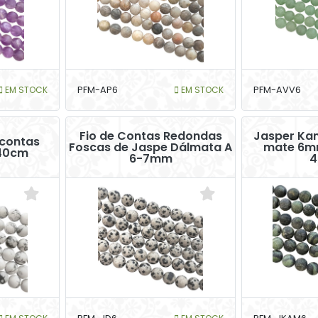
EM STOCK
PFM-AP6
EM STOCK
PFM-AVV6
Fio de Contas Redondas
Jasper Ka
 contas
Foscas de Jaspe Dálmata A
mate 6m
 40cm
6-7mm
4