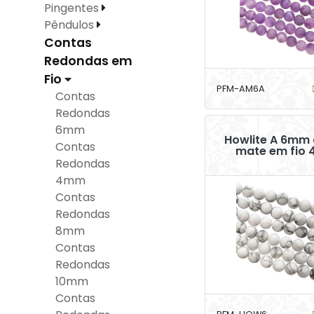
Pingentes
Pêndulos
Contas
Redondas em
Fio
PFM-AM6A
Contas
Redondas
6mm
Howlite A 6mm
Contas
mate em fio
Redondas
4mm
Contas
Redondas
8mm
Contas
Redondas
10mm
Contas