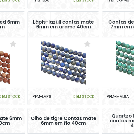
EM STOCK
PFM-JD6
EM STOCK
PFM-JKAM6
Red 6mm
Lápis-lazúli contas mate
Contas de
cm
6mm em arame 40cm
7mm em 
EM STOCK
PFM-LAP6
EM STOCK
PFM-MAL6A
Quartzo
mate 6mm
Olho de tigre Contas mate
contas ma
40cm
6mm em fio 40cm
4