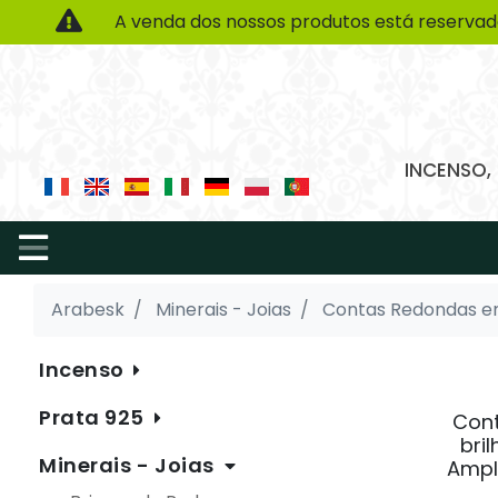
A venda dos nossos produtos está reservad
INCENSO,
Arabesk
Minerais - Joias
Contas Redondas e
Incenso
Prata 925
Cont
bri
Minerais - Joias
Ampla