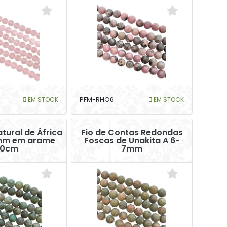
EM STOCK
PFM-RHO6
EM STOCK
tural de África
Fio de Contas Redondas
mm em arame
Foscas de Unakita A 6-
0cm
7mm