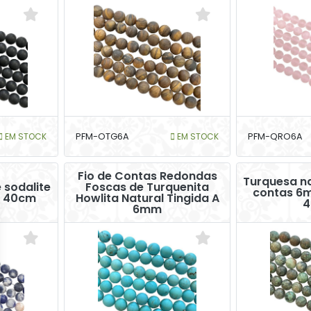
EM STOCK
PFM-OTG6A
EM STOCK
PFM-QRO6A
Fio de Contas Redondas
Turquesa na
 sodalite
Foscas de Turquenita
contas 6
e 40cm
Howlita Natural Tingida A
4
6mm