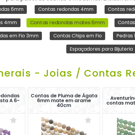
ondas 6mm
Contas redondas 4mm
Contas re
Contas redondas mates 6mm
es 4mm
Contas
adas em Fio 3mm
Contas Chips em Fio
Pedras 
Espaçadores para Bijuteria
nerais - Joias / Contas 
Redondas
Contas de Pluma de Ágata
Aventuri
sta A 6-
6mm mate em arame
contas mat
40cm