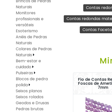
Brincos de Pedras
Naturais
Contas red
Monitores
Contas redondas mat
profissionais e
versáteis
Contas Facet
Esoterismo
Anéis de Pedras
Naturais
Colares de Pedras
Naturais
Mi
Bem-estar e
cuidado
Pulseiras
Blocos de pedra
Fio de Contas 
Foscas de Ameti
polida
7mm
Seixos planos
Seixos rolados
Geodos e Drusas
Pedras brutas