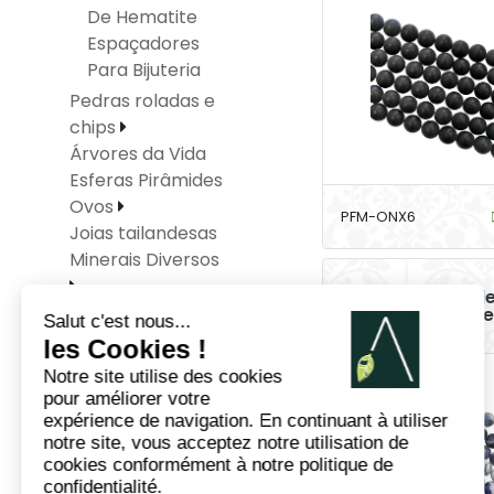
De Hematite
Espaçadores
Para Bijuteria
Pedras roladas e
chips
Árvores da Vida
Esferas Pirâmides
Ovos
PFM-ONX6
Joias tailandesas
Minerais Diversos
Contas foscas de
Accessoires Bijoux
6mm em fio d
Venda em lote
Artesanato