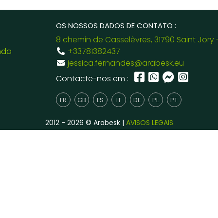
OS NOSSOS DADOS DE CONTATO :
8 chemin de Casselèvres, 31790 Saint Jory 
nda
+33781382437
jessica.fernandes@arabesk.eu
Contacte-nos em :
FR
GB
ES
IT
DE
PL
PT
2012 - 2026 © Arabesk |
AVISOS LEGAIS