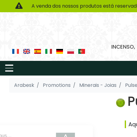
A venda dos nossos produtos está reservad
INCENSO,
Arabesk
Promotions
Minerais - Joias
Pulse
P
Aq