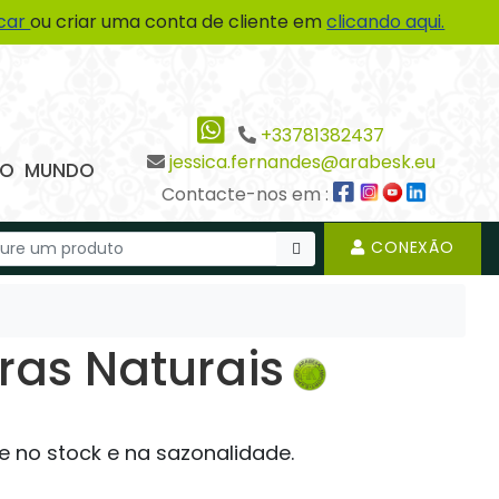
icar
ou criar uma conta de cliente em
clicando aqui.
+33781382437
jessica.fernandes@arabesk.eu
 DO MUNDO
Contacte-nos em :
CONEXÃO
ras Naturais
e no stock e na sazonalidade.