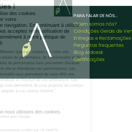
PARA FALAR DE NÓS...
Quem somos nós?
Condições Gerais de Ve
Entregas e Reclamações
Perguntas frequentes
Blog Arabesk
Certificações