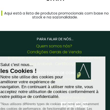
Aqui está a lista de produtos promocionais com base no
stock e na sazonalidade.
PARA FALAR DE NÓS...
Quem somos nós?
Condições Gerais de Venda
Entregas e Reclamações
Perguntas frequentes
Blog Arabesk
Certificações
OS NOSSOS DADOS DE CONTATO :
8 chemin de Casselèvres, 31790 Saint Jory -
France
+33781382437
jessica.fernandes@arabesk.eu
Contacte-nos em :