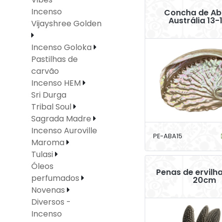
Incenso
Concha de Ab
Austrália 13
Vijayshree Golden
Incenso Goloka
Pastilhas de
carvão
Incenso HEM
Sri Durga
Tribal Soul
Sagrada Madre
Incenso Auroville
PE-ABA15
Maroma
Tulasi
Óleos
Penas de ervilha
perfumados
20cm
Novenas
Diversos -
Incenso