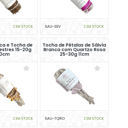
EM STOCK
SAU-SEV
EM STOCK
ca e Tocha de
Tocha de Pétalas de Sálvia
vestres 15-20g
Branca com Quartzo Rosa
10cm
25-30g 11cm
EM STOCK
SAU-TQRO
EM STOCK