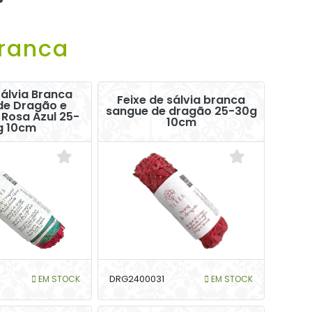
Branca
Sálvia Branca
Feixe de sálvia branca
de Dragão e
sangue de dragão 25-30g
 Rosa Azul 25-
10cm
g 10cm
EM STOCK
DRG2400031
EM STOCK