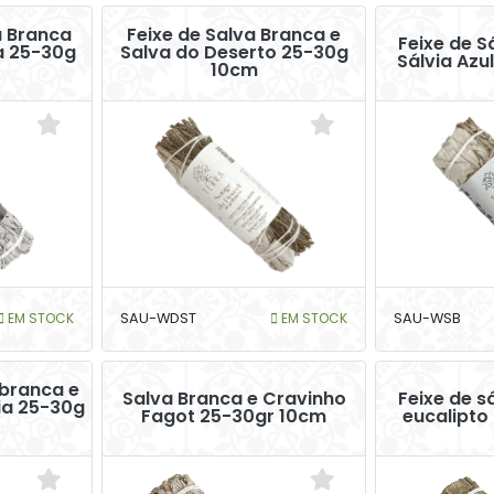
a Branca
Feixe de Salva Branca e
Feixe de S
a 25-30g
Salva do Deserto 25-30g
Sálvia Azu
10cm
EM STOCK
SAU-WDST
EM STOCK
SAU-WSB
 branca e
Salva Branca e Cravinho
Feixe de s
ia 25-30g
Fagot 25-30gr 10cm
eucalipto