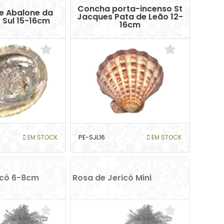
Concha porta-incenso St
e Abalone da
Jacques Pata de Leão 12-
 Sul 15-16cm
16cm
EM STOCK
PE-SJL16
EM STOCK
icó 6-8cm
Rosa de Jericó Mini