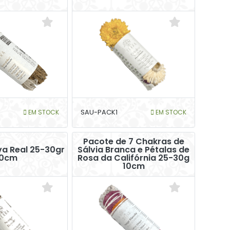
EM STOCK
SAU-PACK1
EM STOCK
Pacote de 7 Chakras de
va Real 25-30gr
Sálvia Branca e Pétalas de
10cm
Rosa da Califórnia 25-30g
10cm