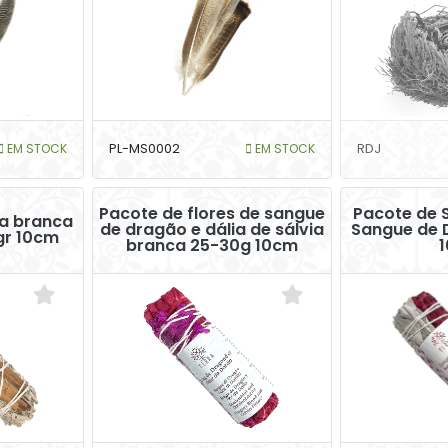
EM STOCK
PL-MS0002
EM STOCK
RDJ
Pacote de flores de sangue
Pacote de S
ia branca
de dragão e dália de sálvia
Sangue de 
gr 10cm
branca 25-30g 10cm