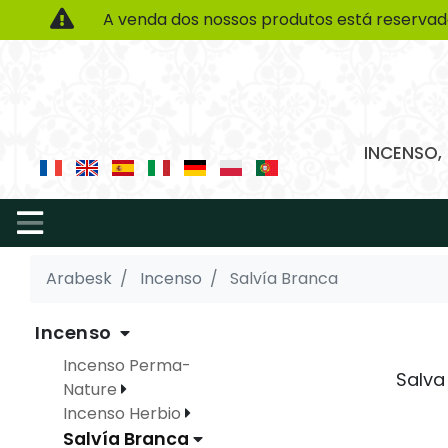
A venda dos nossos produtos está reservad
INCENSO,
Arabesk
Incenso
Salvía Branca
Incenso
Incenso Perma-
Salva
Nature
Incenso Herbio
Salvía Branca