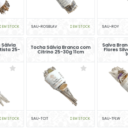
EM STOCK
SAU-ROSBLAV
EM STOCK
SAU-ROY
 Sálvia
Salva Bran
Tocha Sálvia Branca com
ista 25-
Flores Sil
Citrino 25-30g 11cm
m
EM STOCK
SAU-TCIT
EM STOCK
SAU-TFLW