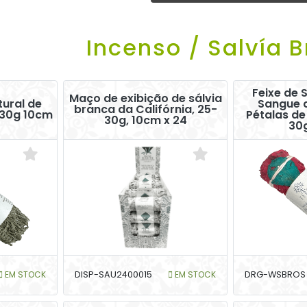
Incenso / Salvía 
Feixe de 
Maço de exibição de sálvia
tural de
Sangue 
branca da Califórnia, 25-
-30g 10cm
Pétalas de
30g, 10cm x 24
30
EM STOCK
DISP-SAU2400015
EM STOCK
DRG-WSBROS