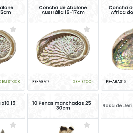
alone
Concha de Abalone
Concha d
-15cm
Austrália 15-17cm
África do
EM STOCK
PE-ABA17
EM STOCK
PE-ABAS16
 x10 15-
10 Penas manchadas 25-
Rosa de Jer
30cm