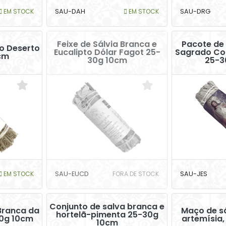
EM STOCK
SAU-DAH
EM STOCK
SAU-DRG
Feixe de Sálvia Branca e
Pacote de 
o Deserto
Eucalipto Dólar Fagot 25-
Sagrado Co
cm
30g 10cm
25-3
EM STOCK
SAU-EUCD
FORA DE STOCK
SAU-JES
Conjunto de salva branca e
Branca da
Maço de sá
hortelã-pimenta 25-30g
30g 10cm
artemísia,
10cm