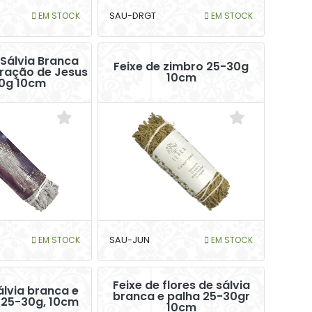
EM STOCK
SAU-DRGT
EM STOCK
Sálvia Branca
Feixe de zimbro 25-30g
ração de Jesus
10cm
0g 10cm
EM STOCK
SAU-JUN
EM STOCK
Feixe de flores de sálvia
lvia branca e
branca e palha 25-30gr
 25-30g, 10cm
10cm