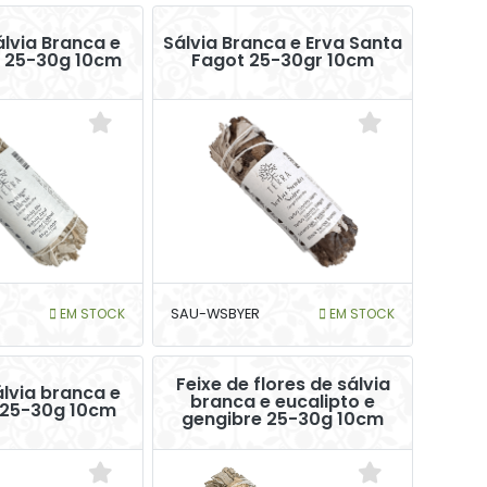
álvia Branca e
Sálvia Branca e Erva Santa
l 25-30g 10cm
Fagot 25-30gr 10cm
EM STOCK
SAU-WSBYER
EM STOCK
Feixe de flores de sálvia
álvia branca e
branca e eucalipto e
 25-30g 10cm
gengibre 25-30g 10cm