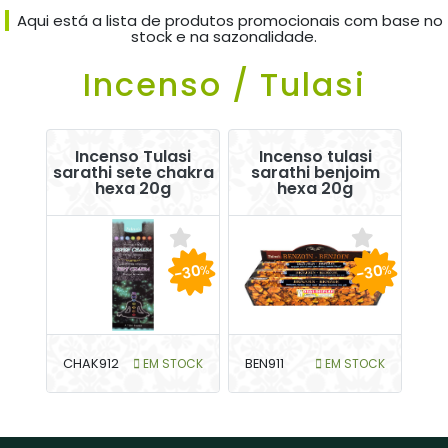
Aqui está a lista de produtos promocionais com base no
stock e na sazonalidade.
Incenso / Tulasi
Incenso Tulasi
Incenso tulasi
sarathi sete chakra
sarathi benjoim
hexa 20g
hexa 20g
-30
-30
%
%
CHAK912
EM STOCK
BEN911
EM STOCK