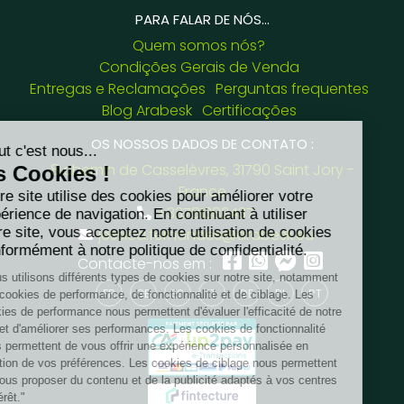
PARA FALAR DE NÓS...
Quem somos nós?
Condições Gerais de Venda
Entregas e Reclamações
Perguntas frequentes
Blog Arabesk
Certificações
OS NOSSOS DADOS DE CONTATO :
8 chemin de Casselèvres, 31790 Saint Jory -
France
+33781382437
jessica.fernandes@arabesk.eu
Contacte-nos em :
FR
GB
ES
IT
DE
PL
PT