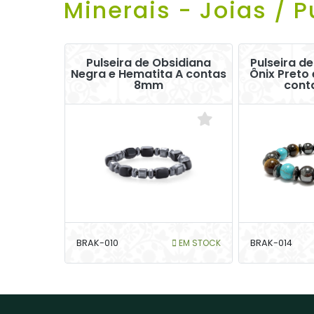
Minerais - Joias / P
Pulseira de Obsidiana
Pulseira de
Negra e Hematita A contas
Ônix Preto 
8mm
cont
BRAK-010
EM STOCK
BRAK-014