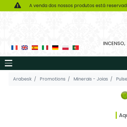
A venda dos nossos produtos está reservad
INCENSO,
Arabesk
Promotions
Minerais - Joias
Pulse
Aq