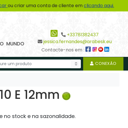
icar
ou criar uma conta de cliente em
clicando aqui.
+33781382437
jessica.fernandes@arabesk.eu
 DO MUNDO
Contacte-nos em :
CONEXÃO
 10 E 12mm
e no stock e na sazonalidade.