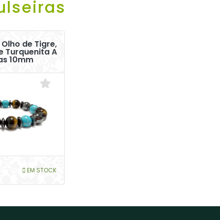
ulseiras
 Olho de Tigre,
e Turquenita A
as 10mm
EM STOCK