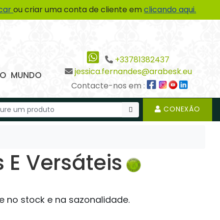
icar
ou criar uma conta de cliente em
clicando aqui.
+33781382437
jessica.fernandes@arabesk.eu
 DO MUNDO
Contacte-nos em :
CONEXÃO
s E Versáteis
e no stock e na sazonalidade.