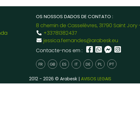
OS NOSSOS DADOS DE CONTATO :
8 chemin de Casselèvres, 31790 Saint Jory 
nda
+33781382437
jessica.fernandes@arabesk.eu
Contacte-nos em :
FR
GB
ES
IT
DE
PL
PT
2012 - 2026 © Arabesk |
AVISOS LEGAIS