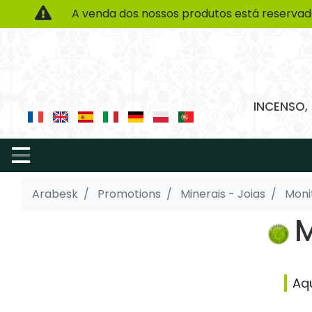
A venda dos nossos produtos está reservad
INCENSO,
Arabesk
Promotions
Minerais - Joias
Monit
M
Aq