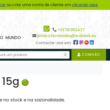
icar
ou criar uma conta de cliente em
clicando aqui.
+33781382437
jessica.fernandes@arabesk.eu
 DO MUNDO
Contacte-nos em :
CONEXÃO
 15g
e no stock e na sazonalidade.