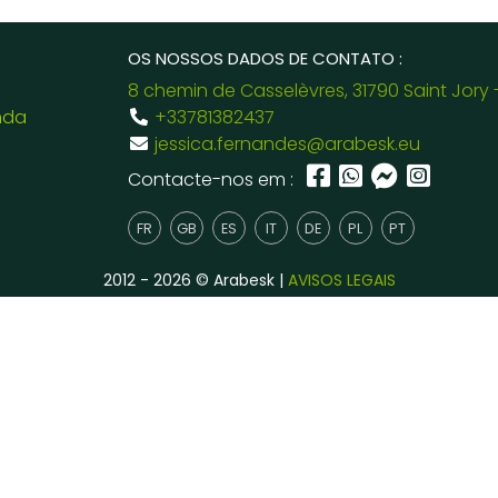
OS NOSSOS DADOS DE CONTATO :
8 chemin de Casselèvres, 31790 Saint Jory 
nda
+33781382437
jessica.fernandes@arabesk.eu
Contacte-nos em :
FR
GB
ES
IT
DE
PL
PT
2012 - 2026 © Arabesk |
AVISOS LEGAIS