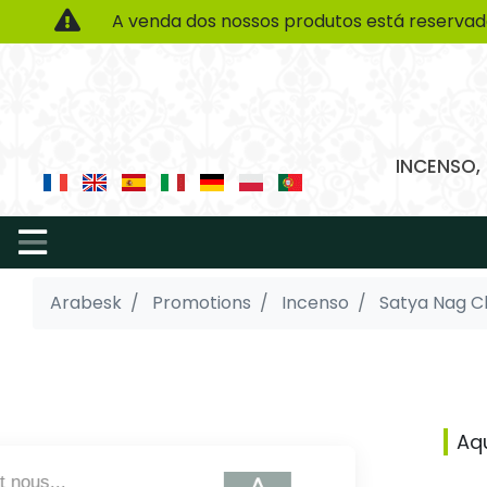
A venda dos nossos produtos está reservad
INCENSO,
Arabesk
Promotions
Incenso
Satya Nag 
Aq