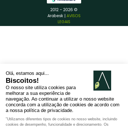
2012 - 2026 ©
Arabesk |
AVISOS
LEGAIS