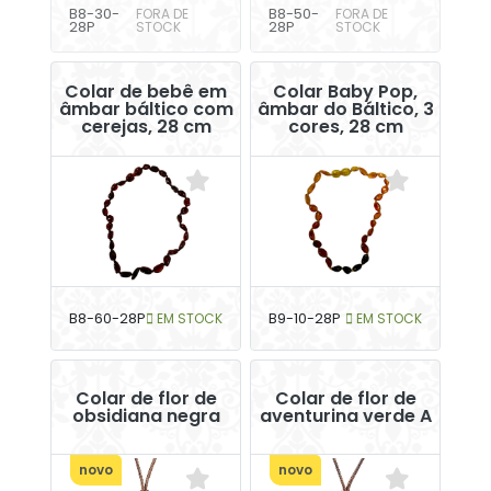
B8-30-
FORA DE
B8-50-
FORA DE
28P
STOCK
28P
STOCK
Colar de bebê em
Colar Baby Pop,
âmbar báltico com
âmbar do Báltico, 3
cerejas, 28 cm
cores, 28 cm
B8-60-28P
EM STOCK
B9-10-28P
EM STOCK
Colar de flor de
Colar de flor de
obsidiana negra
aventurina verde A
novo
novo