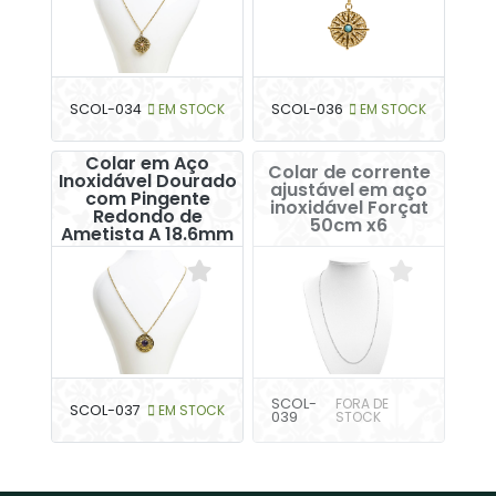
SCOL-034
EM STOCK
SCOL-036
EM STOCK
Colar em Aço
Colar de corrente
Inoxidável Dourado
ajustável em aço
com Pingente
inoxidável Forçat
Redondo de
50cm x6
Ametista A 18.6mm
SCOL-
FORA DE
SCOL-037
EM STOCK
039
STOCK