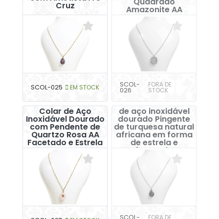
Quadrado
Cruz
Amazonite AA
SCOL-
FORA DE
SCOL-025
EM STOCK
026
STOCK
Colar de corrente
Colar de Aço
de aço inoxidável
Inoxidável Dourado
dourado Pingente
com Pendente de
de turquesa natural
Quartzo Rosa AA
africana em forma
Facetado e Estrela
de estrela e
facetada
SCOL-
FORA DE