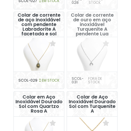
SCOL-027
EM STOCK
028
STOCK
Colar de corrente
Colar de corrente
de aço inoxidável
de ouro em aço
com pendente
inoxidável
Labradorite A
Turquenite A
facetada e sol
pendente Lua
SCOL-
FORA DE
SCOL-029
EM STOCK
031
STOCK
Colar em Aço
Colar de Aço
Inoxidável Dourado
Inoxidável Dourado
Sol com Quartzo
Sol com Turquenite
Rosa A
A