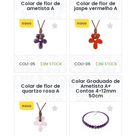
Colar de flor de
Colar de flor de
ametista A
jaspe vermelho A
novo
novo
COL1-05
EM STOCK
COL1-06
EM STOCK
Colar Graduado de
Colar de flor de
Ametista A+
quartzo rosa A
Contas 4-12mm
50cm
novo