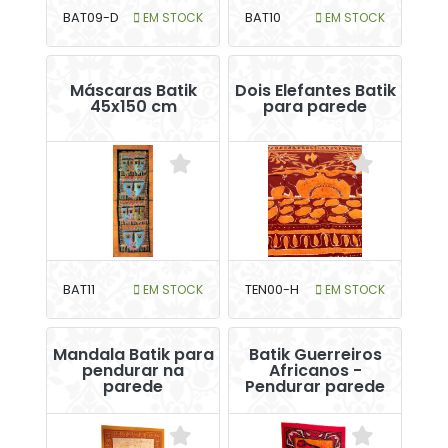
BAT09-D
EM STOCK
BAT10
EM STOCK
Máscaras Batik
Dois Elefantes Batik
45x150 cm
para parede
BAT11
EM STOCK
TEN00-H
EM STOCK
Mandala Batik para
Batik Guerreiros
pendurar na
Africanos -
parede
Pendurar parede