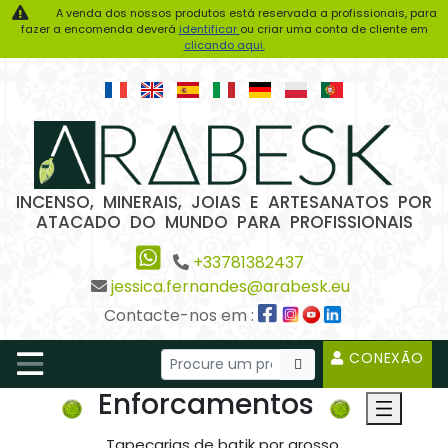
A venda dos nossos produtos está reservada a profissionais, para
fazer a encomenda deverá
identificar
ou criar uma conta de cliente em
clicando aqui.
INCENSO, MINERAIS, JOIAS E ARTESANATOS POR
ATACADO DO MUNDO PARA PROFISSIONAIS
+33781382437
jessica.fernandes@arabesk.eu
Contacte-nos em :
CONEXÃO
Enforcamentos
Tapeçarias de batik por grosso.