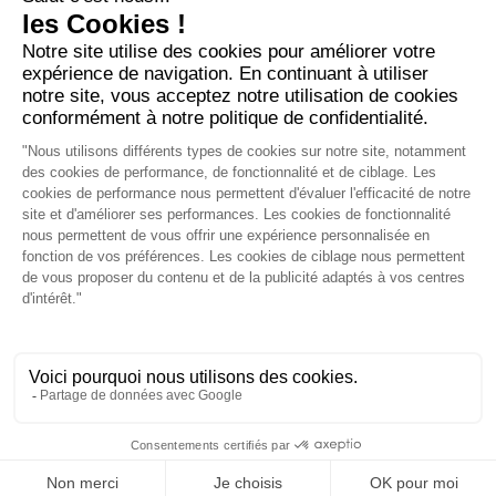
jessica.fernandes@arabesk.eu
Contacte-nos em :
FR
GB
ES
IT
DE
PL
PT
2012 - 2026 ©
Arabesk |
AVISOS
LEGAIS