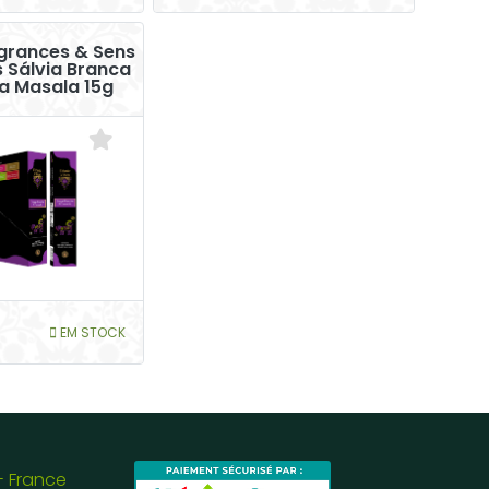
grances & Sens
s Sálvia Branca
a Masala 15g
EM STOCK
- France