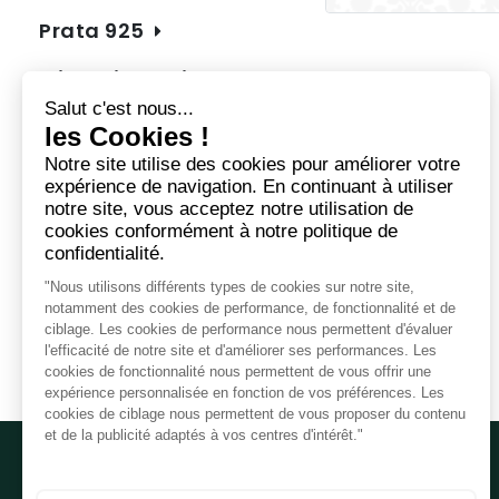
Prata 925
Minerais - Joias
Artesanato
PARA FALAR DE NÓS...
Quem somos nós?