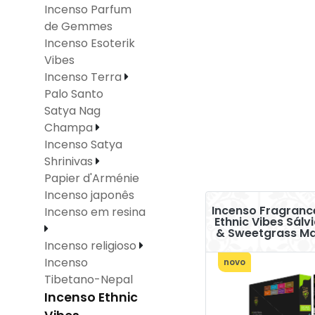
Incenso Parfum
de Gemmes
Incenso Esoterik
Vibes
Incenso Terra
Palo Santo
Satya Nag
Champa
Incenso Satya
Shrinivas
Papier d'Arménie
Incenso japonês
Incenso Fragranc
Incenso em resina
Ethnic Vibes Sálv
& Sweetgrass Ma
Incenso religioso
Incenso
novo
Tibetano-Nepal
Incenso Ethnic