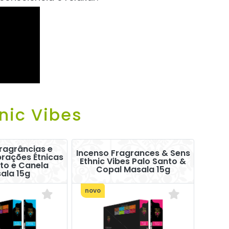
nic Vibes
ragrâncias e
Incenso Fragrances & Sens
brações Étnicas
Ethnic Vibes Palo Santo &
to e Canela
Copal Masala 15g
ala 15g
novo