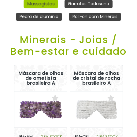
Massagistas
Garrafas Tadasana
Pedra de alumínio
Roll-on com Minerais
Minerais - Joias /
Bem-estar e cuidado
Máscara de olhos
Máscara de olhos
de ametista
de cristal de rocha
brasileira A
brasileiro A
EM-AM
EM STOCK
EM-CRI
EM STOCK