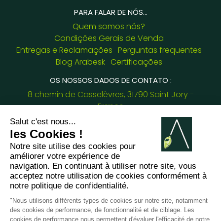
PARA FALAR DE NÓS...
Quem somos nós?
Condições Gerais de Venda
Entregas e Reclamações
Perguntas frequentes
Blog Arabesk
Certificações
OS NOSSOS DADOS DE CONTATO :
8 chemin de Casselèvres, 31790 Saint Jory -
France
+33781382437
jessica.fernandes@arabesk.eu
Contacte-nos em :
FR
GB
ES
IT
DE
PL
PT