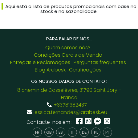
Aqui está a lista de produtos promocionais com base no
stock e na sazonalidade.
PARA FALAR DE NÓS...
Quem somos nós?
Condições Gerais de Venda
Entregas e Reclamações
Perguntas frequentes
Blog Arabesk
Certificações
OS NOSSOS DADOS DE CONTATO :
8 chemin de Casselèvres, 31790 Saint Jory -
France
+33781382437
jessica.fernandes@arabesk.eu
Contacte-nos em :
FR
GB
ES
IT
DE
PL
PT