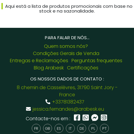
Aqui está a lista de produtos promocionais com base no
stock e na sazonalidade.
PARA FALAR DE NÓS...
Quem somos nós?
Condições Gerais de Venda
Entregas e Reclamações
Perguntas frequentes
Blog Arabesk
Certificações
OS NOSSOS DADOS DE CONTATO :
8 chemin de Casselèvres, 31790 Saint Jory -
France
+33781382437
jessica.fernandes@arabesk.eu
Contacte-nos em :
FR
GB
ES
IT
DE
PL
PT