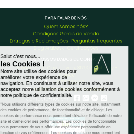
PARA FALAR DE NÓS...
Quem somos nós?
Condições Gerais de Venda
Entregas e Reclamações
Perguntas frequentes
Blog Arabesk
Certificações
OS NOSSOS DADOS DE CONTATO :
8 chemin de Casselèvres, 31790 Saint Jory -
France
+33781382437
jessica.fernandes@arabesk.eu
Contacte-nos em :
FR
GB
ES
IT
DE
PL
PT