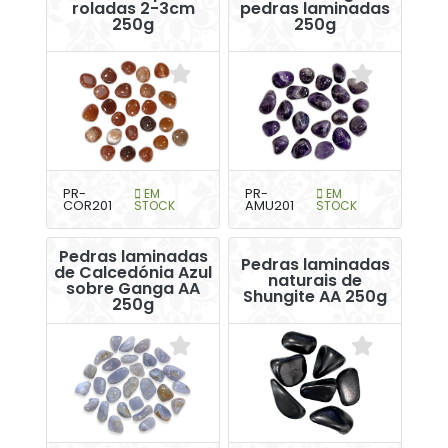
roladas 2-3cm
pedras laminadas
250g
250g
PR-
EM
PR-
EM
COR201
STOCK
AMU201
STOCK
Pedras laminadas
Pedras laminadas
de Calcedónia Azul
naturais de
sobre Ganga AA
Shungite AA 250g
250g