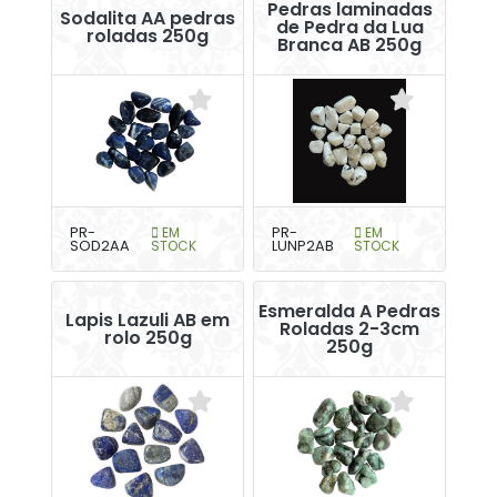
Pedras laminadas
Sodalita AA pedras
de Pedra da Lua
roladas 250g
Branca AB 250g
PR-
EM
PR-
EM
SOD2AA
STOCK
LUNP2AB
STOCK
Esmeralda A Pedras
Lapis Lazuli AB em
Roladas 2-3cm
rolo 250g
250g