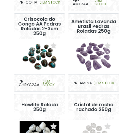
PR-
EM
PR-COF1A
EM STOCK
AMT2AA
STOCK
Crisocola do
Ametista Lavanda
Congo AA Pedras
Brasil Pedras
Roladas 2-3cm
Roladas 250g
250g
PR-
EM
PR-AML2A
EM STOCK
CHRYC2AA
STOCK
Howlite Rolada
Cristal de rocha
250g
rachado 250g