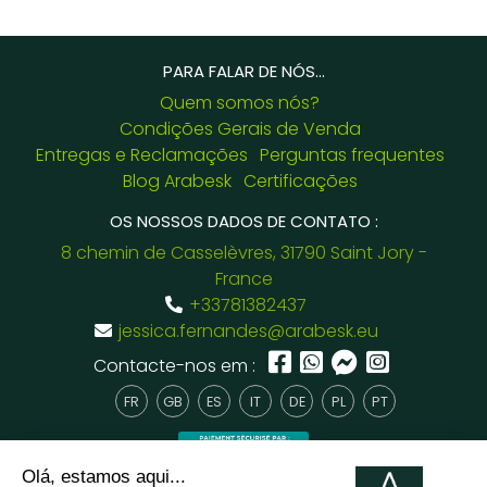
PARA FALAR DE NÓS...
Quem somos nós?
Condições Gerais de Venda
Entregas e Reclamações
Perguntas frequentes
Blog Arabesk
Certificações
OS NOSSOS DADOS DE CONTATO :
8 chemin de Casselèvres, 31790 Saint Jory -
France
+33781382437
jessica.fernandes@arabesk.eu
Contacte-nos em :
FR
GB
ES
IT
DE
PL
PT