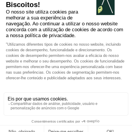
2012 - 2026 ©
Arabesk |
AVISOS
LEGAIS