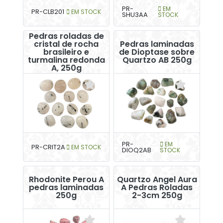
PR-
EM
PR-CLB201
EM STOCK
SHU3AA
STOCK
Pedras roladas de
cristal de rocha
Pedras laminadas
brasileiro e
de Dioptase sobre
turmalina redonda
Quartzo AB 250g
A, 250g
PR-
EM
PR-CRIT2A
EM STOCK
DIOQ2AB
STOCK
Rhodonite Perou A
Quartzo Angel Aura
pedras laminadas
A Pedras Roladas
250g
2-3cm 250g