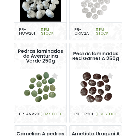
PR-
EM
PR-
EM
HOW201
STOCK
CRIC2A
STOCK
Pedras laminadas
Pedras laminadas
de Aventurina
Red Garnet A 250g
Verde 250g
PR-AVV201
EM STOCK
PR-GR201
EM STOCK
Carnelian A pedras
Ametista Uruguai A