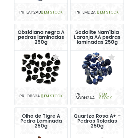
PR-LAP2AB
EM STOCK
PR-EMD2A
EM STOCK
Obsidiana negra A
Sodalite Namíbia
pedras laminadas
Laranja AA pedras
250g
laminadas 250g
PR-
EM
PR-OBS2A
EM STOCK
SODN2AA
STOCK
Olho de Tigre A
Quartzo Rosa A+ –
Pedra Laminada
Pedras Roladas
250g
250g