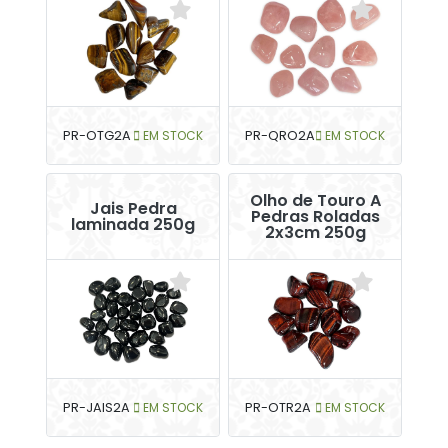
PR-OTG2A
EM STOCK
PR-QRO2A
EM STOCK
Olho de Touro A
Jais Pedra
Pedras Roladas
laminada 250g
2x3cm 250g
PR-JAIS2A
EM STOCK
PR-OTR2A
EM STOCK