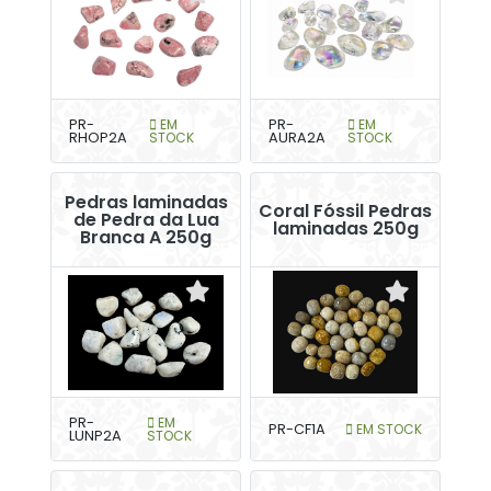
PR-
EM
PR-
EM
RHOP2A
STOCK
AURA2A
STOCK
Pedras laminadas
Coral Fóssil Pedras
de Pedra da Lua
laminadas 250g
Branca A 250g
PR-
EM
PR-CF1A
EM STOCK
LUNP2A
STOCK