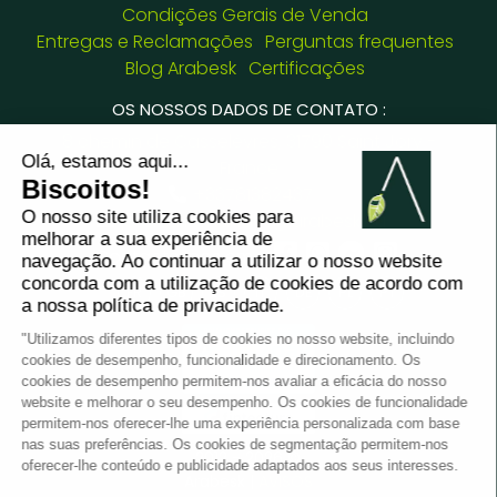
Condições Gerais de Venda
Entregas e Reclamações
Perguntas frequentes
Blog Arabesk
Certificações
OS NOSSOS DADOS DE CONTATO :
8 chemin de Casselèvres, 31790 Saint Jory -
France
+33781382437
jessica.fernandes@arabesk.eu
Contacte-nos em :
FR
GB
ES
IT
DE
PL
PT
2012 - 2026 ©
Arabesk |
AVISOS