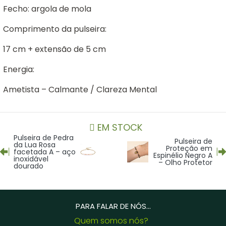
Fecho: argola de mola
Comprimento da pulseira:
17 cm + extensão de 5 cm
Energia:
Ametista – Calmante / Clareza Mental
EM STOCK
Pulseira de Pedra
Pulseira de
da Lua Rosa
Proteção em
facetada A – aço
Espinélio Negro A
inoxidável
– Olho Protetor
dourado
PARA FALAR DE NÓS...
Quem somos nós?