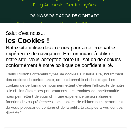
Blog Arabesk
Certificações
OS NOSSOS DADOS DE CONTATO :
8 chemin de Casselèvres, 31790 Saint Jory -
France
+33781382437
jessica.fernandes@arabesk.eu
Contacte-nos em :
FR
GB
ES
IT
DE
PL
PT
2012 - 2026 ©
Arabesk |
AVISOS
LEGAIS