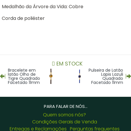
Medalhão da Árvore da Vida: Cobre
Corda de poliéster
EM STOCK
Bracelete em
Pulseira de Latão
latão Olho de
Lapis Lazuli
Tigre Quadrado
Quadrado
Facetado 11mm
Facetado 11mm
PARA FALAR DE NÓS...
Quem somos nós?
Condições Gerais de Venda
Entregas e Reclamações
Perguntas frequentes