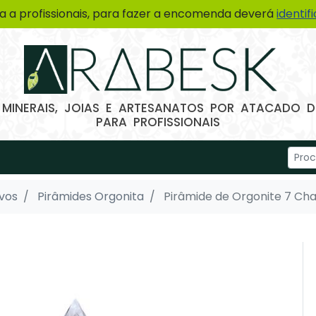
a a profissionais, para fazer a encomenda deverá
identif
 MINERAIS, JOIAS E ARTESANATOS POR ATACADO
PARA PROFISSIONAIS
Ovos
Pirâmides Orgonita
Pirâmide de Orgonite 7 Cha