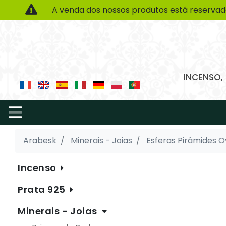
A venda dos nossos produtos está reservad
INCENSO,
Arabesk
Minerais - Joias
Esferas Pirâmides 
Incenso
Prata 925
Minerais - Joias