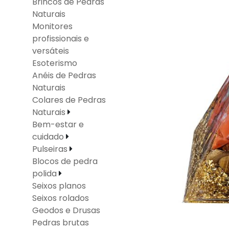
Brincos de Pedras
Naturais
Monitores
profissionais e
versáteis
Esoterismo
Anéis de Pedras
Naturais
Colares de Pedras
Naturais
Bem-estar e
cuidado
Pulseiras
Blocos de pedra
polida
Seixos planos
Seixos rolados
Geodos e Drusas
Pedras brutas