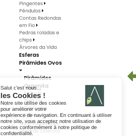
Pingentes
Pêndulos
Contas Redondas
em Fio
Pedras roladas e
chips
Árvores da Vida
Esferas
Pirâmides Ovos
Pirâmides
Orgonita
Esferas
Bola De
Cristal De
Vidro
Joias tailandesas
Minerais Diversos