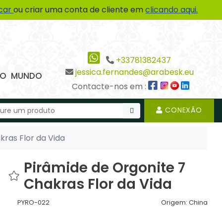
icar
ou criar uma conta de cliente em
clicando aqui.
+33781382437
jessica.fernandes@arabesk.eu
 DO MUNDO
Contacte-nos em :
CONEXÃO
kras Flor da Vida
Pirâmide de Orgonite 7
Chakras Flor da Vida
PYRO-022
Origem:
China