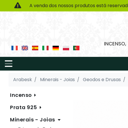
A venda dos nossos produtos está reservad
INCENSO,
Arabesk
Minerais - Joias
Geodos e Drusas
Incenso
Prata 925
Minerais - Joias