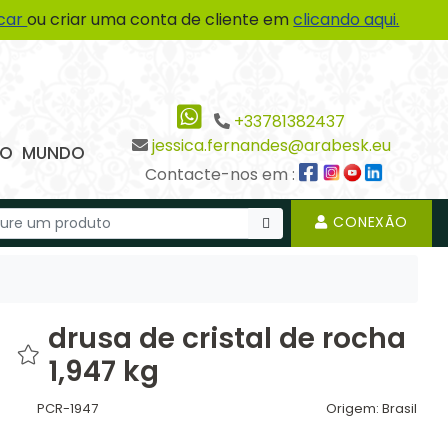
icar
ou criar uma conta de cliente em
clicando aqui.
+33781382437
jessica.fernandes@arabesk.eu
 DO MUNDO
Contacte-nos em :
CONEXÃO
drusa de cristal de rocha
1,947 kg
PCR-1947
Origem:
Brasil