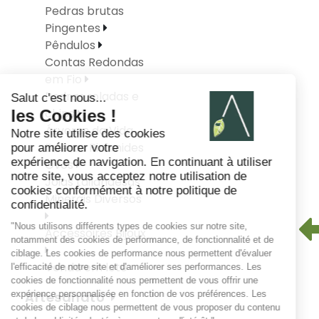
Pedras brutas
Pingentes
Pêndulos
Contas Redondas
em Fio
Pedras roladas e
chips
Árvores da Vida
Esferas Pirâmides
Ovos
Joias tailandesas
Minerais Diversos
Accessoires Bijoux
Venda em lote
Artesanato