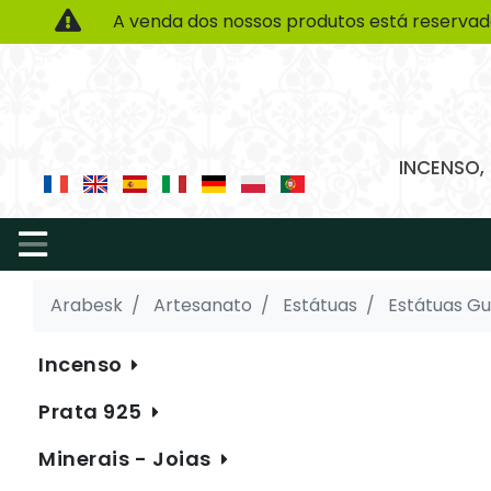
A venda dos nossos produtos está reservad
INCENSO,
Arabesk
Artesanato
Estátuas
Estátuas Gu
Incenso
Prata 925
Minerais - Joias