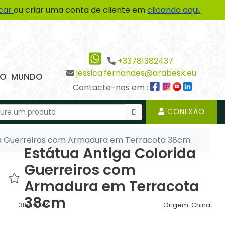
icar
ou criar uma conta de cliente em
clicando aqui.
+33781382437
jessica.fernandes@arabesk.eu
 DO MUNDO
Contacte-nos em :
CONEXÃO
da Guerreiros com Armadura em Terracota 38cm
Estátua Antiga Colorida
Guerreiros com
Armadura em Terracota
38cm
38cm-X4
Origem:
China