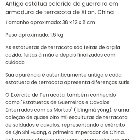
Antiga estátua colorida de guerreiro em
armadura de terracota de Xi an, China
Tamanho aproximado: 38 x 12 x 8 cm
Peso aproximado: 1,6 kg
As estatuetas de terracota são feitas de argila
cozida, feitas à mão e depois finalizadas com
cuidado.
Sua aparência é autenticamente antiga e cada
estatueta de terracota apresenta diferenças sutis.
O Exército de Terracota, também conhecido
como "Estatuetas de Guerreiros e Cavalos
Enterrados com os Mortos" ( bīngmǎ yǒng), é uma
coleção de quase oito mil esculturas de terracota
de soldados e cavalos, representando o exército
de Qin Shi Huang, o primeiro imperador de China,
tinha como objetivo proteger o imperador em sua