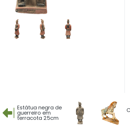
Estátua negra de
C
guerreiro em
terracota 25cm