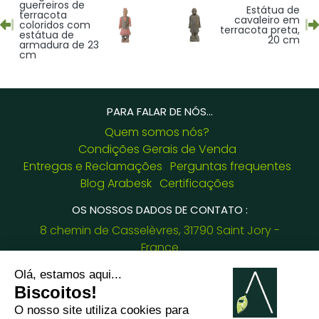
guerreiros de
Estátua de
terracota
cavaleiro em
coloridos com
terracota preta,
estátua de
20 cm
armadura de 23
cm
PARA FALAR DE NÓS...
Quem somos nós?
Condições Gerais de Venda
Entregas e Reclamações
Perguntas frequentes
Blog Arabesk
Certificações
OS NOSSOS DADOS DE CONTATO :
8 chemin de Casselèvres, 31790 Saint Jory -
France
+33781382437
jessica.fernandes@arabesk.eu
Contacte-nos em :