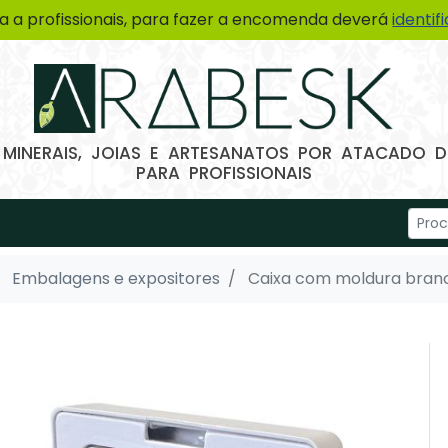
a a profissionais, para fazer a encomenda deverá
identif
 MINERAIS, JOIAS E ARTESANATOS POR ATACADO
PARA PROFISSIONAIS
Embalagens e expositores
Caixa com moldura branca