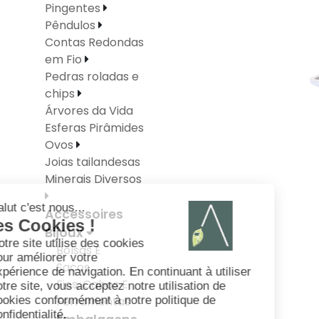
Pingentes
Pêndulos
Contas Redondas
em Fio
Pedras roladas e
chips
Árvores da Vida
Esferas Pirâmides
Ovos
Joias tailandesas
Minerais Diversos
Accessoires
Bijoux
Bolsas E
Sacos
Fios, Cabos E
Ferramentas