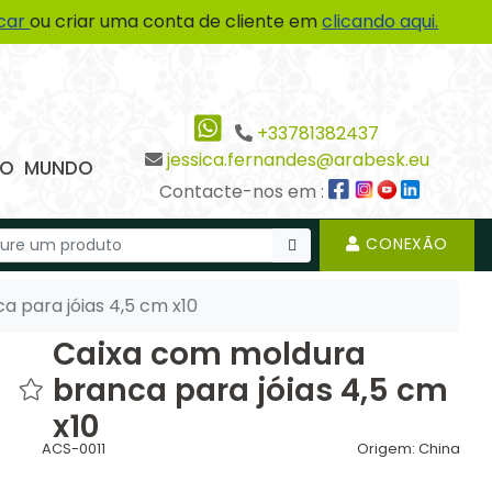
icar
ou criar uma conta de cliente em
clicando aqui.
+33781382437
jessica.fernandes@arabesk.eu
 DO MUNDO
Contacte-nos em :
CONEXÃO
 para jóias 4,5 cm x10
Caixa com moldura
branca para jóias 4,5 cm
x10
ACS-0011
Origem:
China