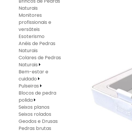
Brincos de Pedras
Naturais
Monitores
profissionais e
versáteis
Esoterismo
Anéis de Pedras
Naturais
Colares de Pedras
Naturais
Bem-estar e
cuidado
Pulseiras
Blocos de pedra
polida
Seixos planos
Seixos rolados
Geodos e Drusas
Pedras brutas