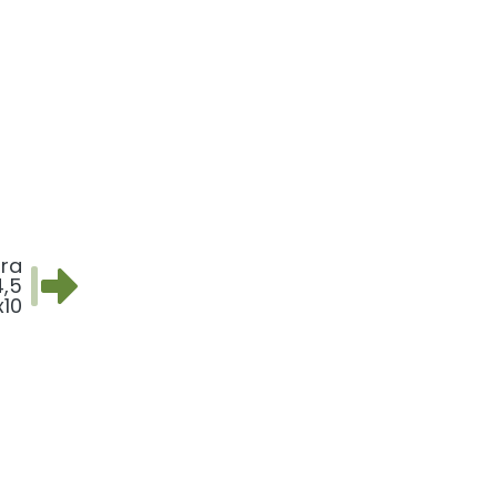
ra
4,5
x10