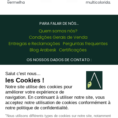
vermelha
multicolorida.
PARA FALAR DE NÓS...
Quem somos nós?
Condições Gerais de Venda
Entregas e Reclamações
Perguntas frequentes
Blog Arabesk
Certificações
OS NOSSOS DADOS DE CONTATO :
8 chemin de Casselèvres, 31790 Saint Jory -
France
+33781382437
jessica.fernandes@arabesk.eu
Contacte-nos em :
FR
GB
ES
IT
DE
PL
PT