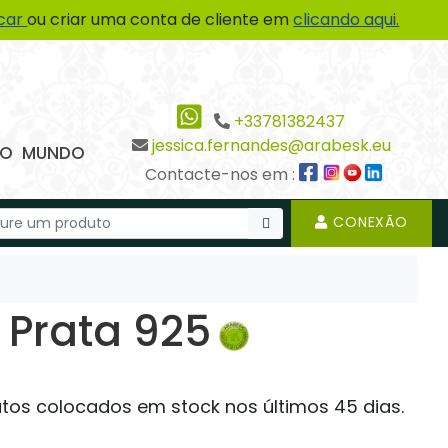
icar
ou criar uma conta de cliente em
clicando aqui.
+33781382437
jessica.fernandes@arabesk.eu
 DO MUNDO
Contacte-nos em :
CONEXÃO
 Prata 925
os colocados em stock nos últimos 45 dias.