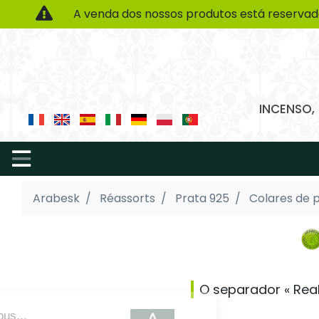
A venda dos nossos produtos está reservad
INCENSO,
Arabesk
Réassorts
Prata 925
Colares de 
O separador « Rea