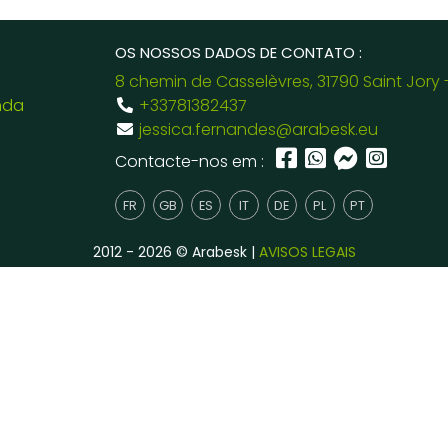
OS NOSSOS DADOS DE CONTATO :
8 chemin de Casselèvres, 31790 Saint Jory 
nda
+33781382437
jessica.fernandes@arabesk.eu
Contacte-nos em :
FR
GB
ES
IT
DE
PL
PT
2012 - 2026 © Arabesk |
AVISOS LEGAIS