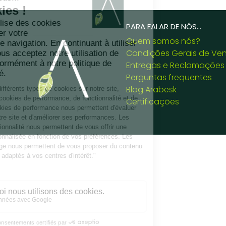
PARA FALAR DE NÓS...
Quem somos nós?
Condições Gerais de Ve
Entregas e Reclamações
Perguntas frequentes
Blog Arabesk
Certificações