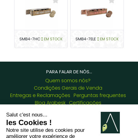
SMB4-7HC
EM STOCK
SMB4-7ELE
EM STOCK
PARA FALAR DE NÓS...
Quem somos nós?
Condições Gerais de Venda
Entregas e Reclamações
Perguntas frequentes
Blog Arabesk
Certificações
OS NOSSOS DADOS DE CONTATO :
8 chemin de Casselèvres, 31790 Saint Jory -
France
+33781382437