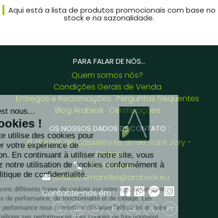
Aqui está a lista de produtos promocionais com base no
stock e na sazonalidade.
PARA FALAR DE NÓS...
Quem somos nós?
Condições Gerais de Venda
Entregas e Reclamações
Perguntas frequentes
Blog Arabesk
Certificações
OS NOSSOS DADOS DE CONTATO :
8 chemin de Casselèvres, 31790 Saint Jory -
France
+33781382437
jessica.fernandes@arabesk.eu
Contacte-nos em :
FR
GB
ES
IT
DE
PL
PT